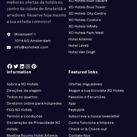
XO Hotels Blue Square
melhores ofertas de hotéis no
XO Hotels Blue Tower
centro da cidade de Amsterdã e
XO Hotels City Centre
arredores. Reserve hoje mesmo
XO Hotels Couture
a sua estadia connosco!
XO Hotels Infinity
XO Hotels Park West
Molenwerf 1
Hotel Artemis
1014 AG Amsterdam
Hotel Levell
info@xohotels.com
Hotel Van Gogh
Information
Featured links.
Sobre a XO Hotels
Ofertas inigualáveis
Direções de viagem
Alugue a sua bicicleta XO Hotels
Todos os quartos
Passeios e Excursões
Diretório online para hóspedes
App
FAQ XO Hotels
Paybylink
Termos e condições
Subscreva a nossa newsletter
Declaração de Privacidade XO
Como funciona a limpeza
Hotels
Check‑in & Check‑out
Meeting Rooms Hotel Artemis
Contate-Nos