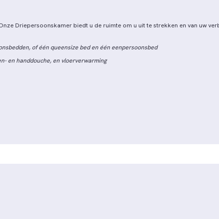
nze Driepersoonskamer biedt u de ruimte om u uit te strekken en van uw verbli
oonsbedden, of één queensize bed en één eenpersoonsbed
en- en handdouche, en vloerverwarming