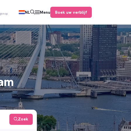
Boek uw verblijf
NL
Menu
gen op
dam
Zoek