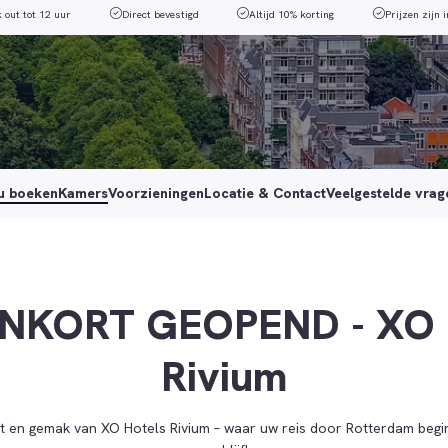
k out tot 12 uur
Direct bevestigd
Altijd 10% korting
Prijzen zijn i
u boeken
Kamers
Voorzieningen
Locatie & Contact
Veelgestelde vrag
NKORT GEOPEND - XO 
Rivium
 en gemak van XO Hotels Rivium – waar uw reis door Rotterdam begi