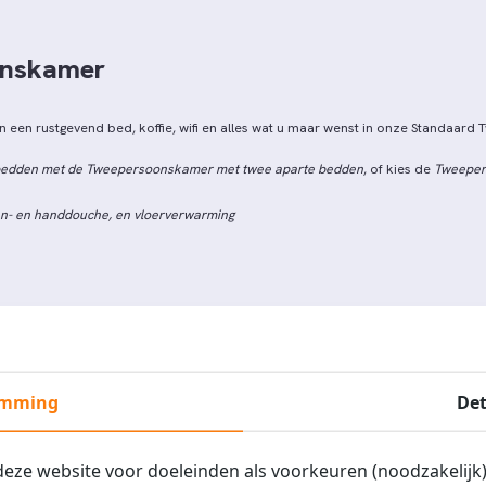
onskamer
 een rustgevend bed, koffie, wifi en alles wat u maar wenst in onze Standaar
 bedden met de
Tweepersoonskamer met twee aparte bedden
, of kies de
Tweeper
n- en handdouche, en vloerverwarming
emming
Det
ze website voor doeleinden als voorkeuren (noodzakelijk),