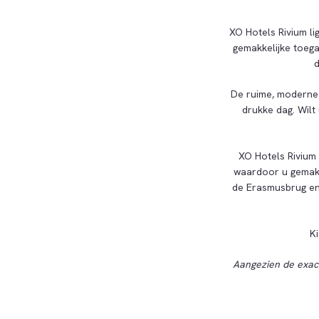
XO Hotels Rivium lig
gemakkelijke toega
d
De ruime, moderne 
drukke dag. Wil
XO Hotels Rivium 
waardoor u gemakk
de Erasmusbrug en 
Ki
Aangezien de exact