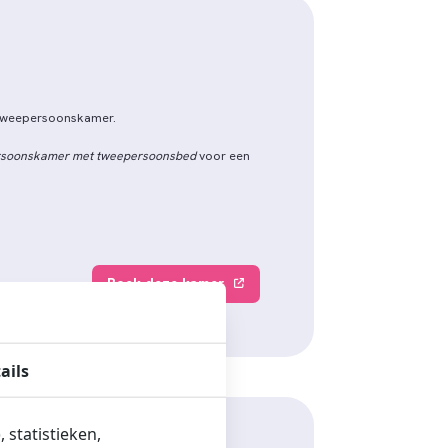
d Tweepersoonskamer.
soonskamer met tweepersoonsbed
voor een
Boek deze kamer
ails
 statistieken,