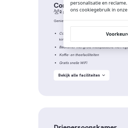
personalisatie en reclame
Comfort Tweepersoon
ons cookiegebruik in onz
2 personen
18-25m2
Geniet van het extra comfort van een lichte,
Voorkeur
Comfy boxspringbedden. Kies voor aparte
kingsize bed
Badkamer met grote inloopdouche met reg
Koffie- en theefaciliteiten
Gratis snelle WiFi
Bekijk alle faciliteiten
Driepersoonskamer