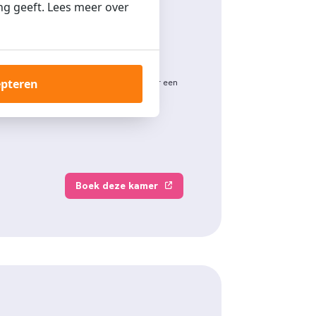
ng geeft. Lees meer over
epteren
soonskamer met tweepersoonsbed
voor een
Boek deze kamer