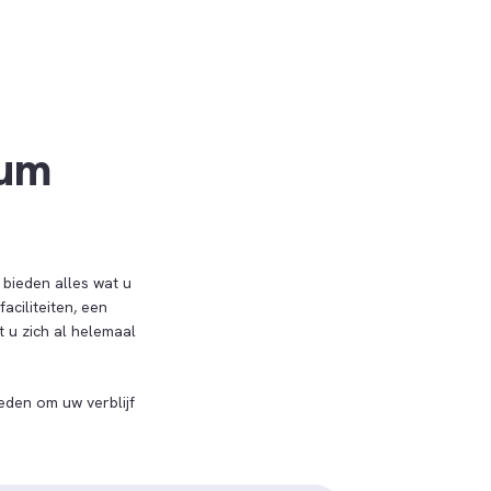
ium
 bieden alles wat u
aciliteiten, een
 u zich al helemaal
eden om uw verblijf