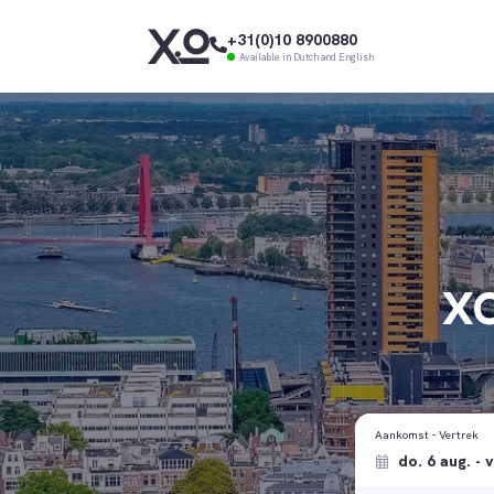
+31(0)10 8900880
Available in Dutch and English
XO
Aankomst - Vertrek