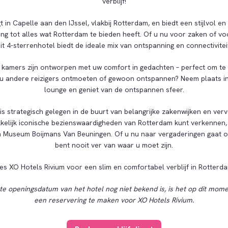
verblijf!
t in Capelle aan den IJssel, vlakbij Rotterdam, en biedt een stijlvol e
ng tot alles wat Rotterdam te bieden heeft. Of u nu voor zaken of vo
it 4-sterrenhotel biedt de ideale mix van ontspanning en connectivitei
kamers zijn ontworpen met uw comfort in gedachten – perfect om t
t u andere reizigers ontmoeten of gewoon ontspannen? Neem plaats in
lounge en geniet van de ontspannen sfeer.
is strategisch gelegen in de buurt van belangrijke zakenwijken en ver
elijk iconische bezienswaardigheden van Rotterdam kunt verkennen, 
Museum Boijmans Van Beuningen. Of u nu naar vergaderingen gaat of 
bent nooit ver van waar u moet zijn.
es XO Hotels Rivium voor een slim en comfortabel verblijf in Rotterd
e openingsdatum van het hotel nog niet bekend is, is het op dit mome
een reservering te maken voor XO Hotels Rivium.