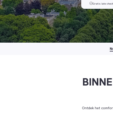
Gratis late chec
N
BINNE
Ontdek het comfort