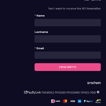
or":"#ff99cc","popup_content"
Yes! I want to receive the XO Newsletter
Leidseplein<\/h
Name *
Leidseplei
Lastname
Amsterdam<\/p
Email *
<\/div>"
הירשם עכשיו
#ff99cc","popup_content"
תשלומים
Rembrandtplein<\/h3
קופה בטוחה ומאובטחת מובטחת באמצעות
PayByLink