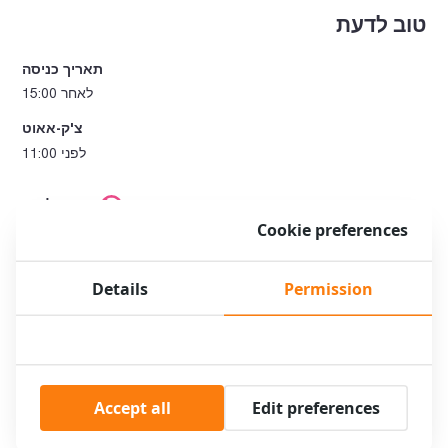
טוב לדעת
תאריך כניסה
לאחר 15:00
צ'ק-אאוט
לפני 11:00
אסור לעשן
Cookie preferences
אנחנו מלון ללא עישון. העישון אסור במלון, בחדרים ובשטחים
הציבוריים.
בלי אלכוהול
Details
Permission
אנחנו לא מגישים אלכוהול. מותר לך לצרוך משקאות אלכוהוליים
שאתה מביא בעצמך לחדר שלך.
No cash
למען בטיחותך ושלנו, איננו מקבלים תשלומים במזומן.
Accept all
Edit preferences
בלי חיות מחמד