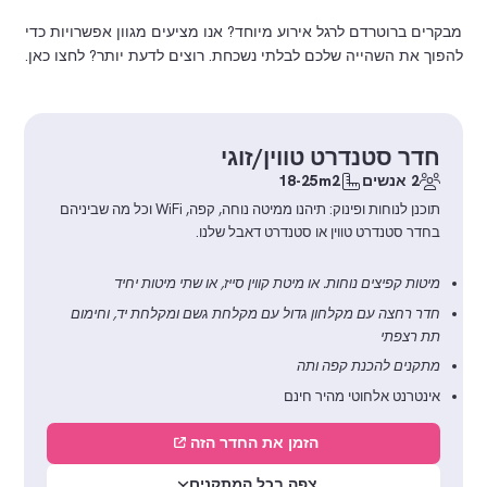
מבקרים ברוטרדם לרגל אירוע מיוחד? אנו מציעים מגוון אפשרויות כדי
להפוך את השהייה שלכם לבלתי נשכחת. רוצים לדעת יותר? לחצו כאן.
חדר סטנדרט טווין/זוגי
2 אנשים
18-25m2
תוכנן לנוחות ופינוק: תיהנו ממיטה נוחה, קפה, WiFi וכל מה שביניהם
בחדר סטנדרט טווין או סטנדרט דאבל שלנו.
מיטות קפיצים נוחות. או מיטת קווין סייז, או שתי מיטות יחיד
חדר רחצה עם מקלחון גדול עם מקלחת גשם ומקלחת יד, וחימום
תת רצפתי
מתקנים להכנת קפה ותה
אינטרנט אלחוטי מהיר חינם
הזמן את החדר הזה
צפה בכל המתקנים