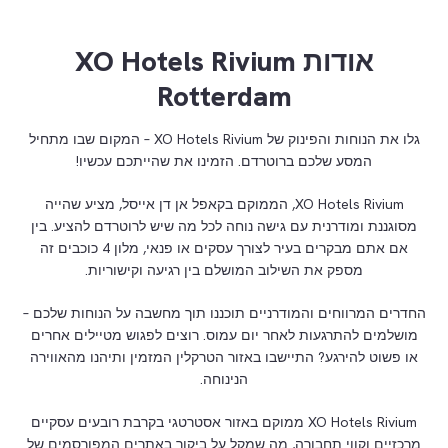
אודות XO Hotels Rivium
Rotterdam
גלו את הנוחות והפינוק של XO Hotels Rivium – המקום שבו מתחיל
המסע שלכם ברוטרדם. הזמינו את שהייתכם עכשיו!
XO Hotels Rivium, הממוקם בקאפל אן דן אייסל, מציע שהייה
מסוגננת ומודרנית עם גישה נוחה לכל מה שיש לרוטרדם להציע. בין
אם אתם מבקרים בעיר לצורך עסקים או פנאי, מלון 4 כוכבים זה
מספק את השילוב המושלם בין רגיעה וקישוריות.
החדרים המרווחים והמודרניים תוכננו תוך מחשבה על הנוחות שלכם –
מושלמים להתרגעות לאחר יום עמוס. רוצים לפגוש מטיילים אחרים
או פשוט להירגע? התיישבו באזור הטרקלין המזמין ותיהנו מהאווירה
הנינוחה.
XO Hotels Rivium ממוקם באזור אסטרטגי בקרבת רובעים עסקיים
מרכזיים וקווי תחבורה, מה שמקל על ביקור באתרים המפורסמים של