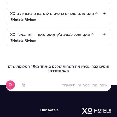
Kalverstraat 92, 1012
Amsterdam<\/p><\/div>"
⭐ האם אתם מוכרים כרטיסים לתחבורה ציבורית ב-XO
2.3678083","long":"4.912728","icon":"landma
Hotels Rivium?
magnifyi
⭐ האם אוכל לבצע צ'ק-אאוט מאוחר יותר במלון XO
glass","color":"#ffd5ea","popup_content
Hotels Rivium?
Verzetsmuseum<\/h
Plantage Kerklaan 61, 1018 
Amsterdam<\/p><\/div>"
הזמינו כבר עכשיו את השהות שלכם ב-אחד מ-10 המלונות שלנו
באמסטרדם!
328","long":"4.893621","icon":"landmar
magnifyin
glass","color":"#ffd5ea","popup_content"
Allard Piers
Our hotels