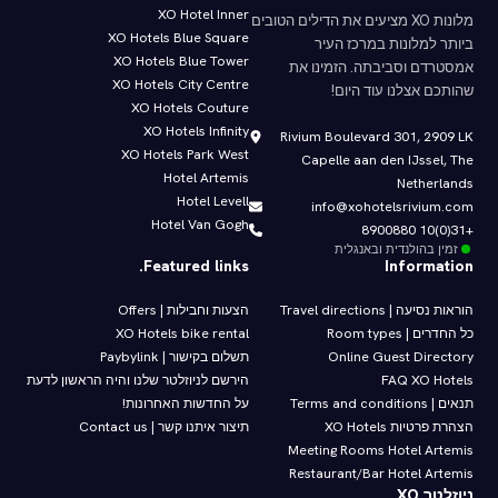
Museum<\/h
XO Hotel Inner
מלונות XO מציעים את הדילים הטובים
XO Hotels Blue Square
ביותר למלונות במרכז העיר
Oude Turfmarkt 127, 10
XO Hotels Blue Tower
אמסטרדם וסביבתה. הזמינו את
XO Hotels City Centre
שהותכם אצלנו עוד היום!
XO Hotels Couture
GC Amsterdam<\/
XO Hotels Infinity
Rivium Boulevard 301, 2909 LK
XO Hotels Park West
Capelle aan den IJssel, The
<\/div>"
Hotel Artemis
Netherlands
Hotel Levell
info@xohotelsrivium.com
"color":"#ccc1da","popup_content"
Hotel Van Gogh
+31(0)10 8900880
זמין בהולנדית ובאנגלית
Featured links.
Information
Bloemenmarkt<\/h
הוראות נסיעה | Travel directions
הצעות וחבילות | Offers
Singel, 1012 
כל החדרים | Room types
XO Hotels bike rental
Online Guest Directory
תשלום בקישור | Paybylink
FAQ XO Hotels
הירשם לניוזלטר שלנו והיה הראשון לדעת
Amsterdam<\/
תנאים | Terms and conditions
על החדשות האחרונות!
הצהרת פרטיות XO Hotels
תיצור איתנו קשר | Contact us
Meeting Rooms Hotel Artemis
<\/div>"
Restaurant/Bar Hotel Artemis
ניוזלטר XO