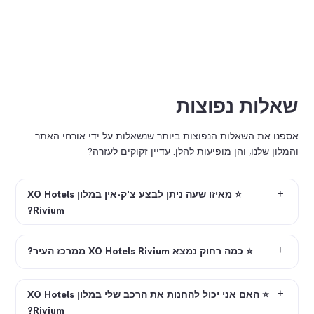
תראה מפה
Funenkade 7, 1018 AL Amsterdam<\/p><\/div
{"lat":"52.3578404","long":"4.891784","icon":"landm
magnifying-glass","color":"#ffd5ea","popup_conten
Heineken Experience<\/
שאלות נפוצות
Stadhouderskade 78, 1072 AE Amsterdam<\
<\/div>
אספנו את השאלות הנפוצות ביותר שנשאלות על ידי אורחי האתר
g":"4.8831829","icon":"gem","color":"#dce6f2","popup_content
והמלון שלנו, והן מופיעות להלן. עדיין זקוקים לעזרה?
Coster Diamonds<\/
Paulus Potterstraat 2, 1071
⭐ מאיזו שעה ניתן לבצע צ'ק-אין במלון XO Hotels
Amsterdam<\/p><\/div>
Rivium?
t":"52.3704312","long":"4.8904288","icon":"landma
magnifyi
⭐ כמה רחוק נמצא XO Hotels Rivium ממרכז העיר?
glass","color":"#ffd5ea","popup_content
Amsterdam Museum<\/h
⭐ האם אני יכול להחנות את הרכב שלי במלון XO Hotels
Rivium?