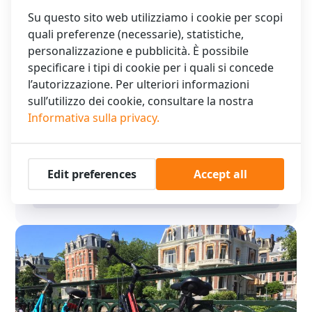
Su questo sito web utilizziamo i cookie per scopi
quali preferenze (necessarie), statistiche,
personalizzazione e pubblicità. È possibile
specificare i tipi di cookie per i quali si concede
l’autorizzazione. Per ulteriori informazioni
sull’utilizzo dei cookie, consultare la nostra
La migliore offerta invernale
Informativa sulla privacy.
La migliore offerta invernale Volete scoprire Amsterdam in
inverno e approfittare di una tariffa competitiva? Con
l'esclusivo …
Edit preferences
Accept all
Leggi di più