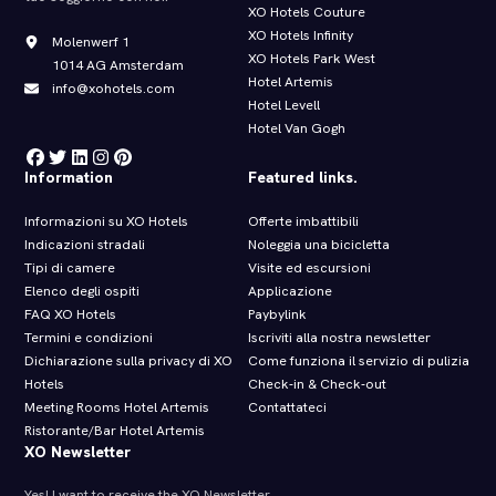
XO Hotels Couture
XO Hotels Infinity
Molenwerf 1
XO Hotels Park West
1014 AG Amsterdam
Hotel Artemis
info@xohotels.com
Hotel Levell
Hotel Van Gogh
Information
Featured links.
Informazioni su XO Hotels
Offerte imbattibili
Indicazioni stradali
Noleggia una bicicletta
Tipi di camere
Visite ed escursioni
Elenco degli ospiti
Applicazione
FAQ XO Hotels
Paybylink
Termini e condizioni
Iscriviti alla nostra newsletter
Dichiarazione sulla privacy di XO
Come funziona il servizio di pulizia
Hotels
Check‑in & Check‑out
Meeting Rooms Hotel Artemis
Contattateci
Ristorante/Bar Hotel Artemis
XO Newsletter
Yes! I want to receive the XO Newsletter