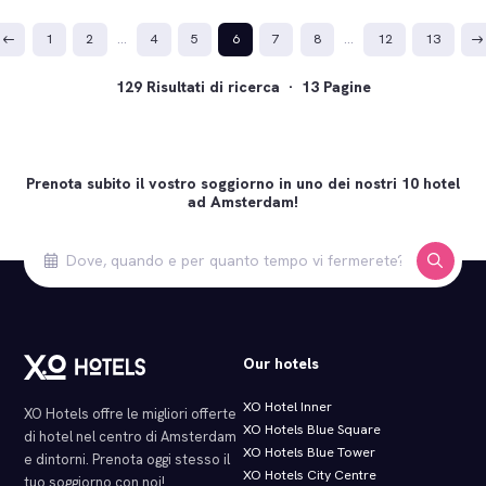
1
2
…
4
5
6
7
8
…
12
13
129 Risultati di ricerca · 13 Pagine
Prenota subito il vostro soggiorno in uno dei nostri 10 hotel
ad Amsterdam!
Our hotels
XO Hotel Inner
XO Hotels offre le migliori offerte
XO Hotels Blue Square
di hotel nel centro di Amsterdam
XO Hotels Blue Tower
e dintorni. Prenota oggi stesso il
XO Hotels City Centre
tuo soggiorno con noi!