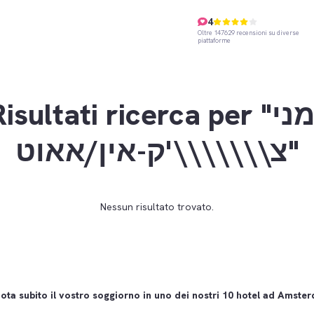
4
Oltre 147629 recensioni su diverse
piattaforme
isultati ricerca per "זמני
צ\\\\\\\'ק-אין/אאוט"
Nessun risultato trovato.
ota subito il vostro soggiorno in uno dei nostri 10 hotel ad Amste