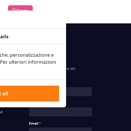
Cerca
sivi di tutte le tasse
ails
iche, personalizzazione e
XO Newsletter
. Per ulteriori informazioni
Yes! I want to receive the XO
Newsletter
tta
Name *
 all
newsletter
Lastname
vizio di pulizia
ut
Email *