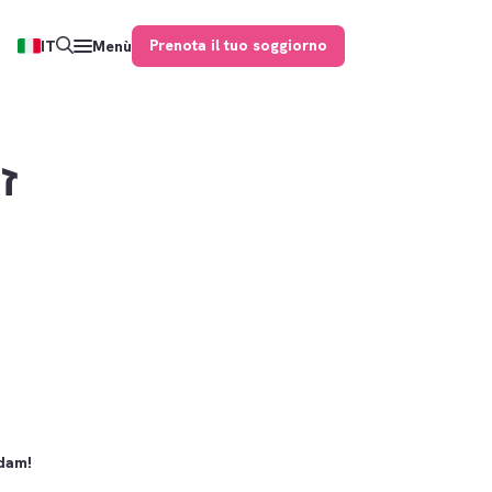
Prenota il tuo soggiorno
IT
Menù
rdam!