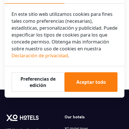
¡Gracias!
En este sitio web utilizamos cookies para fines
Una vez más, gracias por hospedar con nosotros, y
tales como preferencias (necesarias),
esperamos dar la bienvenida para otra estancia excepcional
estadísticas, personalización y publicidad. Puede
en el futuro.
especificar los tipos de cookies para los que
concede permiso. Obtenga más información
Atentamente, El equipo de XO Hotels y la Dirección
sobre nuestro uso de cookies en nuestra
Declaración de privacidad
.
¡Reserva ya tu estancia en uno de nuestros 10 hoteles de
Ámsterdam!
Preferencias de
Aceptar todo
edición
Our hotels
XO Hotel Inner