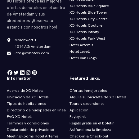
XO Hotels ofrece las mejores
XO Hotels Blue Square
ofertas de hoteles en el centro
XO Hotels Blue Tower
de Ámsterdam y sus
XO Hotels City Centre
alrededores. ¡Reserva tu
XO Hotels Couture
estancia con nosotros hoy!
XO Hotels Infinity
XO Hotels Park West
Molenwerf 1
Hotel Artemis
1014 AG Amsterdam
Hotel Levell
info@xohotels.com
Hotel Van Gogh
Information
Featured links.
Acerca de XO Hotels
Ofertas inmejorables
Ubicación de XO Hotels
Alquile su bicicleta de XO Hotels
Tipos de habitaciones
Tours y excursiones
Directorio de huéspedes en línea
Aplicación
FAQ XO Hotels
Paybylink
Términos y condiciones
Regalo gratis en el boletín
Declaración de privacidad
Así funciona la limpieza
Meeting Rooms Hotel Artemis
Check‑in & Check‑out