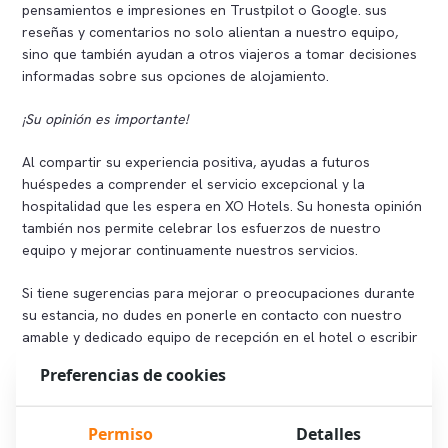
pensamientos e impresiones en Trustpilot o Google. sus
reseñas y comentarios no solo alientan a nuestro equipo,
sino que también ayudan a otros viajeros a tomar decisiones
informadas sobre sus opciones de alojamiento.
¡Su opinión es importante!
Al compartir su experiencia positiva, ayudas a futuros
huéspedes a comprender el servicio excepcional y la
hospitalidad que les espera en XO Hotels. Su honesta opinión
también nos permite celebrar los esfuerzos de nuestro
equipo y mejorar continuamente nuestros servicios.
Si tiene sugerencias para mejorar o preocupaciones durante
su estancia, no dudes en ponerle en contacto con nuestro
amable y dedicado equipo de recepción en el hotel o escribir
un correo electrónico a
info@xohotels.com
, especificando
Preferencias de cookies
todos los detalles necesarios. Valoramos su opinión y
siempre estamos ansiosos por saber de nuestros huéspedes
valorados.
Permiso
Detalles