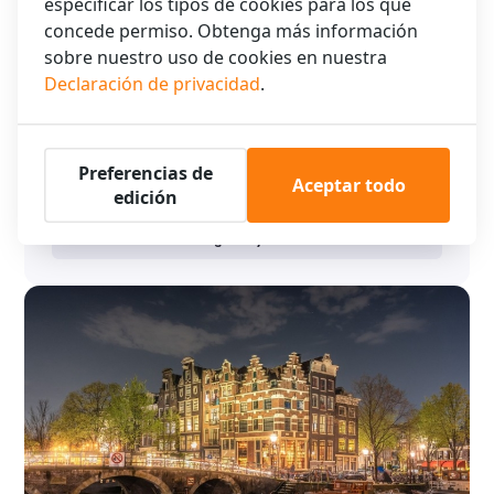
especificar los tipos de cookies para los que
concede permiso. Obtenga más información
sobre nuestro uso de cookies en nuestra
Declaración de privacidad
.
Visite festivales en el Amsterdamse Bos
con XO Hotels
Visite festivales en el Amsterdamse Bos con XO Hotels Venga
a Ámsterdam para asistir a un festival en el Amsterdamse
Preferencias de
Aceptar todo
Bos, como el …
edición
Seguir leyendo