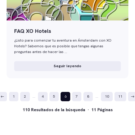
FAQ XO Hotels
¿Listo para comenzar tu aventura en Ámsterdam con XO
Hotels? Sabemos que es posible que tengas algunas
preguntas antes de hacer las …
Seguir leyendo
1
2
…
4
5
6
7
8
…
10
11
110 Resultados de la búsqueda · 11 Páginas