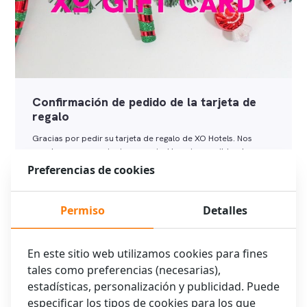
Confirmación de pedido de la tarjeta de
regalo
Gracias por pedir su tarjeta de regalo de XO Hotels. Nos
pondremos en contacto con usted lo antes posible y le
enviaremos un enlace de …
Preferencias de cookies
Seguir leyendo
Permiso
Detalles
En este sitio web utilizamos cookies para fines
tales como preferencias (necesarias),
estadísticas, personalización y publicidad. Puede
especificar los tipos de cookies para los que