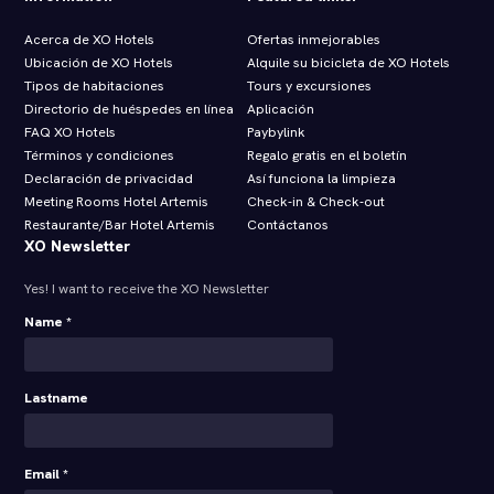
Acerca de XO Hotels
Ofertas inmejorables
Ubicación de XO Hotels
Alquile su bicicleta de XO Hotels
Tipos de habitaciones
Tours y excursiones
Directorio de huéspedes en línea
Aplicación
FAQ XO Hotels
Paybylink
Términos y condiciones
Regalo gratis en el boletín
Declaración de privacidad
Así funciona la limpieza
Meeting Rooms Hotel Artemis
Check‑in & Check‑out
Restaurante/Bar Hotel Artemis
Contáctanos
XO Newsletter
Yes! I want to receive the XO Newsletter
Name *
Lastname
Email *