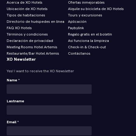
Acerca de XO Hotels
Ofertas inmejorables
Ubicación de XO Hotels
Alquile su bicicleta de XO Hotels
Tipos de habitaciones
Tours y excursiones
Directorio de huéspedes en línea
Aplicación
FAQ XO Hotels
Paybylink
Términos y condiciones
Regalo gratis en el boletín
Declaración de privacidad
Así funciona la limpieza
Meeting Rooms Hotel Artemis
Check‑in & Check‑out
Restaurante/Bar Hotel Artemis
Contáctanos
XO Newsletter
Yes! I want to receive the XO Newsletter
Name *
Lastname
Email *