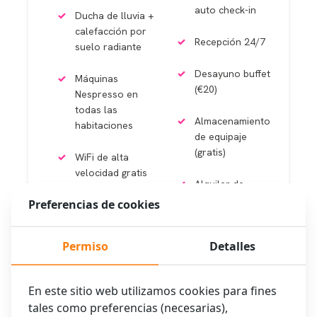
auto check-in
Ducha de lluvia +
calefacción por
Recepción 24/7
suelo radiante
Desayuno buffet
Máquinas
(€20)
Nespresso en
todas las
Almacenamiento
habitaciones
de equipaje
(gratis)
WiFi de alta
velocidad gratis
Alquiler de
bicicletas
Preferencias de cookies
Estacionamiento
disponible
en el lugar
(€18/día)
(€25/24h)
Permiso
Detalles
Aire
Estaciones de
acondicionado y
carga EV (2
En este sitio web utilizamos cookies para fines
nevera
tales como preferencias (necesarias),