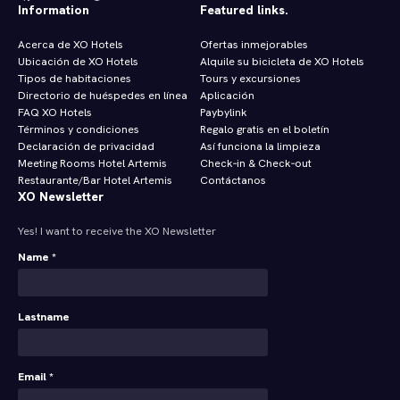
Information
Featured links.
Acerca de XO Hotels
Ofertas inmejorables
Ubicación de XO Hotels
Alquile su bicicleta de XO Hotels
Tipos de habitaciones
Tours y excursiones
Directorio de huéspedes en línea
Aplicación
FAQ XO Hotels
Paybylink
Términos y condiciones
Regalo gratis en el boletín
Declaración de privacidad
Así funciona la limpieza
Meeting Rooms Hotel Artemis
Check‑in & Check‑out
Restaurante/Bar Hotel Artemis
Contáctanos
XO Newsletter
Yes! I want to receive the XO Newsletter
Name *
Lastname
Email *