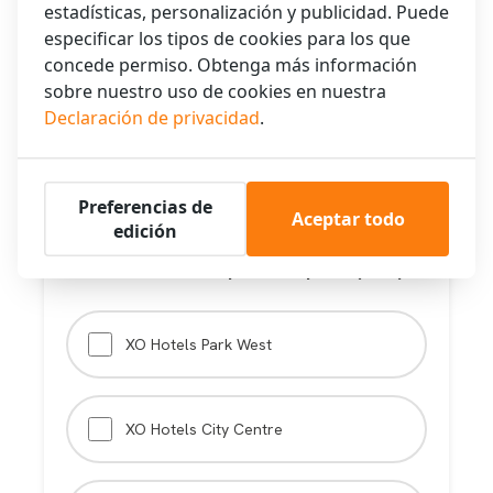
estadísticas, personalización y publicidad. Puede
especificar los tipos de cookies para los que
concede permiso. Obtenga más información
Book Park West Ahora
sobre nuestro uso de cookies en nuestra
Declaración de privacidad
.
🔍 Compara Hoteles Lado a Lado
Preferencias de
Aceptar todo
edición
Selecciona hoteles para comparar (2-10):
XO Hotels Park West
XO Hotels City Centre