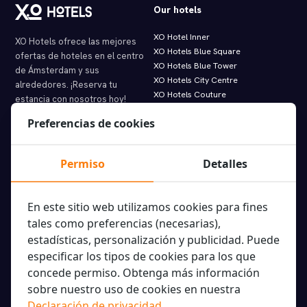
Our hotels
XO Hotel Inner
XO Hotels ofrece las mejores
XO Hotels Blue Square
ofertas de hoteles en el centro
XO Hotels Blue Tower
de Ámsterdam y sus
XO Hotels City Centre
alrededores. ¡Reserva tu
XO Hotels Couture
estancia con nosotros hoy!
XO Hotels Infinity
Preferencias de cookies
XO Hotels Park West
Molenwerf 1
Hotel Artemis
1014 AG Amsterdam
Hotel Levell
info@xohotels.com
Permiso
Detalles
Hotel Van Gogh
En este sitio web utilizamos cookies para fines
Information
Featured links.
tales como preferencias (necesarias),
estadísticas, personalización y publicidad. Puede
Acerca de XO Hotels
Ofertas inmejorables
Ubicación de XO Hotels
Alquile su bicicleta de XO Hotels
especificar los tipos de cookies para los que
Tipos de habitaciones
Tours y excursiones
concede permiso. Obtenga más información
Directorio de huéspedes en línea
Aplicación
sobre nuestro uso de cookies en nuestra
FAQ XO Hotels
Paybylink
Declaración de privacidad
.