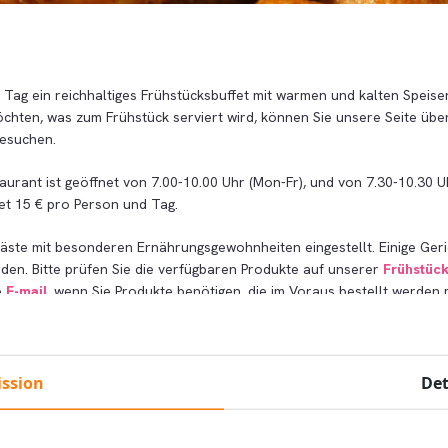
 Tag ein reichhaltiges Frühstücksbuffet mit warmen und kalten Speise
chten, was zum Frühstück serviert wird, können Sie unsere Seite übe
esuchen.
urant ist geöffnet von 7.00-10.00 Uhr (Mon-Fr), und von 7.30-10.30 Uh
et 15 € pro Person und Tag.
Gäste mit besonderen Ernährungsgewohnheiten eingestellt. Einige Ger
den. Bitte prüfen Sie die verfügbaren Produkte auf unserer
Frühstück
e
E-mail
, wenn Sie Produkte benötigen, die im Voraus bestellt werden
ssion
Det
en Sie jetzt Ihren Aufenthalt in einem unserer 10 Hotels in Amste