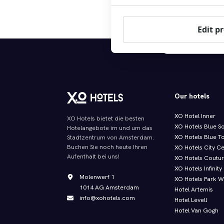
Check in - Check out
Edit p
Kostenloser späte
Our hotels
XO Hotel Inner
XO Hotels bietet die besten
XO Hotels Blue S
Hotelangebote im und um das
XO Hotels Blue T
Stadtzentrum von Amsterdam.
Buchen Sie noch heute Ihren
XO Hotels City C
Aufenthalt bei uns!
XO Hotels Coutu
XO Hotels Infinity
Molenwerf 1
XO Hotels Park W
1014 AG Amsterdam
Hotel Artemis
info@xohotels.com
Hotel Levell
Hotel Van Gogh