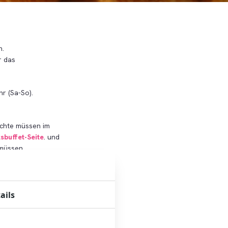
n.
r das
r (Sa-So).
ichte müssen im
sbuffet-Seite
. und
 müssen.
ails
rdam!