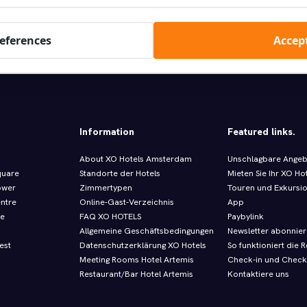
Hotel auswählen
references
Accept
r Check-out bis 12 Uhr
Direkt bestätigt
10 % Rabatt
In den Preisen sind 
Information
Featured links.
About XO Hotels Amsterdam
Unschlagbare Ange
quare
Standorte der Hotels
Mieten Sie Ihr XO Ho
ower
Zimmertypen
Touren und Exkursi
entre
Online-Gast-Verzeichnis
App
re
FAQ XO HOTELS
Paybylink
Allgemeine Geschäftsbedingungen
Newsletter abonnie
est
Datenschutzerklärung XO Hotels
So funktioniert die R
Meeting Rooms Hotel Artemis
Check-in und Check
Restaurant/Bar Hotel Artemis
Kontaktiere uns