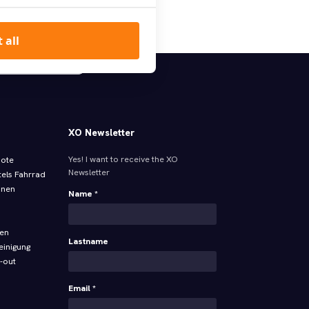
Suche
 all
alle Steuern enthalten
XO Newsletter
Yes! I want to receive the XO
bote
Newsletter
tels Fahrrad
onen
Name *
ren
Lastname
einigung
-out
Email *