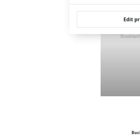
Edit p
Ideale Lage: In der
Märkte, Mu
Grachtenf
Buch