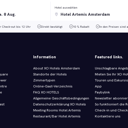
Hotel auswählen
r Check-out bis 12 Uhr
Direkt bestätigt
10 % Rabatt
In den Preisen sind 
Information
Featured links.
About XO Hotels Amsterdam
Unschlagbare Ange
quare
Standorte der Hotels
Mieten Sie Ihr XO Ho
ower
Zimmertypen
Touren und Exkursi
entre
Online-Gast-Verzeichnis
App
re
FAQ XO HOTELS
Paybylink
Allgemeine Geschäftsbedingungen
Newsletter abonnie
est
Datenschutzerklärung XO Hotels
So funktioniert die R
Meeting Rooms Hotel Artemis
Check-in und Check
Restaurant/Bar Hotel Artemis
Kontaktiere uns