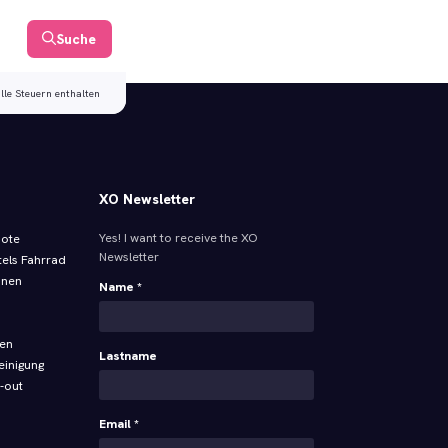
Suche
alle Steuern enthalten
XO Newsletter
Yes! I want to receive the XO
bote
Newsletter
tels Fahrrad
onen
Name *
ren
Lastname
einigung
-out
Email *