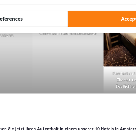
references
Accept
 Nähe der freien
Extra-Service: Kostenloser später
sik- und
Check-out in der ersten Stunde
estivals
Komfort und 
Zimmer, um
Festlichke
en Sie jetzt Ihren Aufenthalt in einem unserer 10 Hotels in Amste