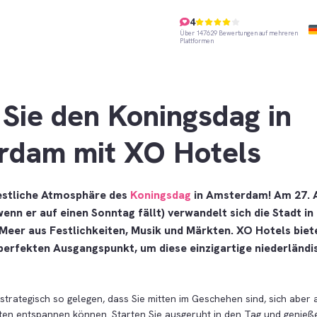
4
Über 147629 Bewertungen auf mehreren
Plattformen
 Sie den Koningsdag in
rdam mit XO Hotels
festliche Atmosphäre des
Koningsdag
in Amsterdam! Am 27. A
enn er auf einen Sonntag fällt) verwandelt sich die Stadt in 
Meer aus Festlichkeiten, Musik und Märkten. XO Hotels bie
perfekten Ausgangspunkt, um diese einzigartige niederländi
strategisch so gelegen, dass Sie mitten im Geschehen sind, sich aber
äten entspannen können. Starten Sie ausgeruht in den Tag und genieße