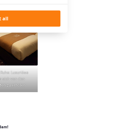
 all
Ruhe: Luxuriöse
 sich von den
iten zu erholen
rdam!