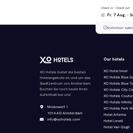
Check in - Check out
Kostenloser späte
Our hotels
XO Hotel Inner
XO Hotels bietet die besten
XO Hotels Blue S
Hotelangebote im und um das
XO Hotels Blue T
Stadtzentrum von Amsterdam.
Buchen Sie noch heute Ihren
XO Hotels City C
Aufenthalt bei uns!
XO Hotels Coutu
XO Hotels Infinity
Molenwerf 1
XO Hotels Park W
1014 AG Amsterdam
Hotel Artemis
info@xohotels.com
Hotel Levell
Hotel Van Gogh