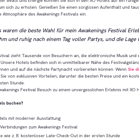
ler Beats und Energie können Sie sich in den XO Hotels auf ein ruhig
um sich zu erholen. Genießen Sie einen sorglosen Aufenthalt und tauc
he Atmosphäre des Awakenings Festivals ein.
 waren die beste Wahl für mein Awakenings Festival Erleb
m und ruhig nach einem Tag voller Partys, und die Lage w
tival zieht Tausende von Besuchern an, die elektronische Musik und e
Unsere Hotels befinden sich in unmittelbarer Nähe des Festivalgeländ
annen und auf die nächste Partynacht vorbereiten können. Wenn
Sie d
n Sie von exklusiven Vorteilen, darunter die besten Preise und ein kos
rsten Stunde.
wakenings Festival Besuch zu einem unvergesslichen Erlebnis mit XO H
els buchen?
els mit moderner Ausstattung
Verbindungen zum Awakenings Festival
le wie z. B. kostenloser Late-Check-Out in der ersten Stunde