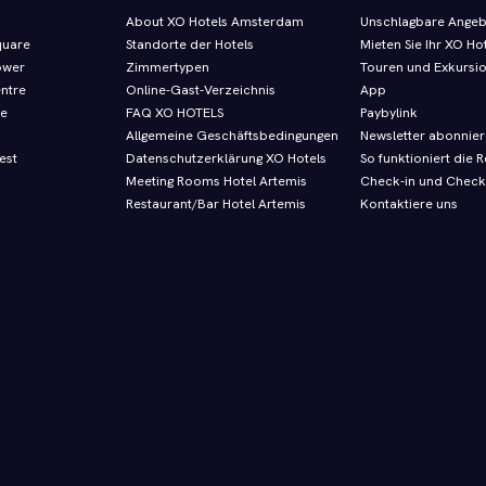
About XO Hotels Amsterdam
Unschlagbare Ange
quare
Standorte der Hotels
Mieten Sie Ihr XO Ho
ower
Zimmertypen
Touren und Exkursi
entre
Online-Gast-Verzeichnis
App
re
FAQ XO HOTELS
Paybylink
Allgemeine Geschäftsbedingungen
Newsletter abonnie
est
Datenschutzerklärung XO Hotels
So funktioniert die R
Meeting Rooms Hotel Artemis
Check-in und Check
Restaurant/Bar Hotel Artemis
Kontaktiere uns