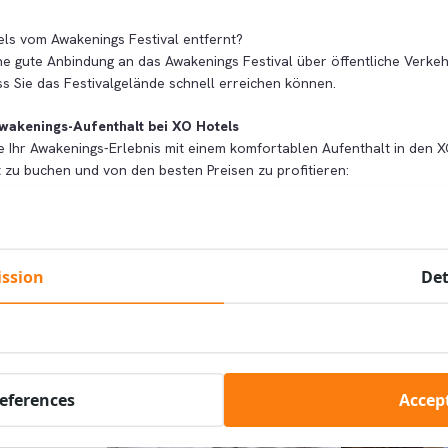
els vom Awakenings Festival entfernt?
ne gute Anbindung an das Awakenings Festival über öffentliche Verkeh
s Sie das Festivalgelände schnell erreichen können.
Awakenings-Aufenthalt bei XO Hotels
e Ihr Awakenings-Erlebnis mit einem komfortablen Aufenthalt in den X
t zu buchen und von den besten Preisen zu profitieren:
tzt Ihren Awakenings Festival Aufenthalt
ssion
Det
nings-Besucher:
references
Accept