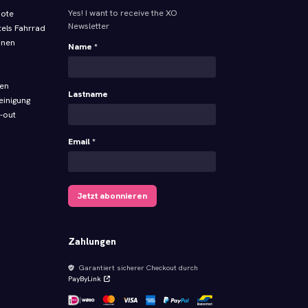
Yes! I want to receive the XO
bote
Newsletter
tels Fahrrad
onen
Name *
ren
Lastname
einigung
-out
Email *
Jetzt abonnieren
Zahlungen
Garantiert sicherer Checkout durch
PayByLink