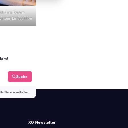
ch dem Feiern:
r zum Entspannen
rdam!
Suche
alle Steuern enthalten
XO Newsletter