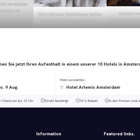
icht erreichbar
gelände aus
Komfort na
Extra-Service: Kostenloser später
Moderne Zimme
Check-out in der ersten Stunde
en Sie jetzt Ihren Aufenthalt in einem unserer 10 Hotels in Amste
Hotel auswählen
r Check-out bis 12 Uhr
Direkt bestätigt
10 % Rabatt
In den Preisen sind 
Information
Featured links.