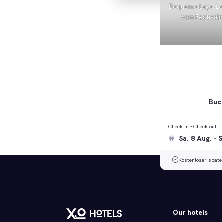
Bequeme Lage: Le
vom Festival
Buch
Check in - Check out
Kostenloser späte
Our hotels