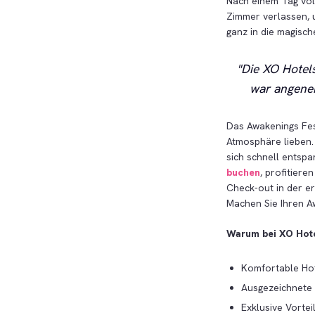
Nach einem Tag vol
Zimmer verlassen, 
ganz in die magisc
Die XO Hotels
war angeneh
Das Awakenings Fes
Atmosphäre lieben. 
sich schnell entsp
buchen
, profitiere
Check-out in der e
Machen Sie Ihren A
Warum bei XO Hot
Komfortable Hot
Ausgezeichnete 
Exklusive Vortei