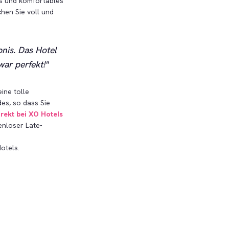
es und komfortables
hen Sie voll und
nis. Das Hotel
ar perfekt!
ine tolle
es, so dass Sie
irekt bei XO Hotels
tenloser Late-
otels.