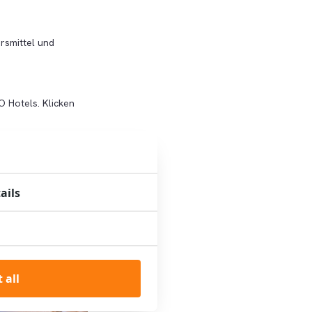
rsmittel und
O Hotels. Klicken
ails
 all