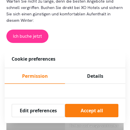
Warten Sie nicht zu lange, denn die besten Angebote sind
schnell vergriffen. Buchen Sie direkt bei XO Hotels und sichern
Sie sich einen günstigen und komfortablen Aufenthalt in
diesem Winter:
Ich buche jetzt
3 Vorteile für Sie, wenn Sie den Winter Deal bei XO Hotels
Cookie preferences
buchen:
Permission
Details
Ausgezeichnete Lage –
Wählen Sie aus 10 Hotels in
Edit preferences
Accept all
Komfort und Bequemlichkeit
ganz Amsterdam.
– Warme Zimmer, schöne
Betten und ausgezeichneter