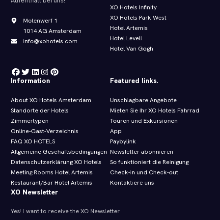
Aufenthalt bei uns!
XO Hotels Infinity
XO Hotels Park West
Molenwerf 1
Hotel Artemis
1014 AG Amsterdam
Hotel Levell
info@xohotels.com
Hotel Van Gogh
Information
Featured links.
About XO Hotels Amsterdam
Unschlagbare Angebote
Standorte der Hotels
Mieten Sie Ihr XO Hotels Fahrrad
Zimmertypen
Touren und Exkursionen
Online-Gast-Verzeichnis
App
FAQ XO HOTELS
Paybylink
Allgemeine Geschäftsbedingungen
Newsletter abonnieren
Datenschutzerklärung XO Hotels
So funktioniert die Reinigung
Meeting Rooms Hotel Artemis
Check-in und Check-out
Restaurant/Bar Hotel Artemis
Kontaktiere uns
XO Newsletter
Yes! I want to receive the XO Newsletter