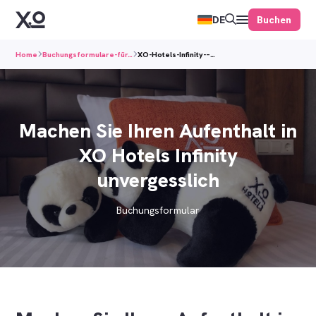
Buchen
DE
Home
Buchungsformulare-für…
XO-Hotels-Infinity-–…
Machen Sie Ihren Aufenthalt in
XO Hotels Infinity
unvergesslich
Buchungsformular