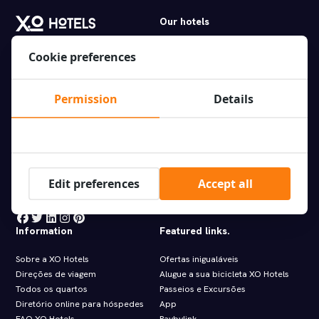
Our hotels
XO Hotel Inner
Os XO Hotels oferecem as
Cookie preferences
XO Hotels Blue Square
melhores ofertas de hotéis no
XO Hotels Blue Tower
centro da cidade de Amsterdã e
XO Hotels City Centre
Permission
Details
arredores. Reserve hoje mesmo
XO Hotels Couture
a sua estadia connosco!
XO Hotels Infinity
XO Hotels Park West
Molenwerf 1
Hotel Artemis
1014 AG Amsterdam
Hotel Levell
info@xohotels.com
Edit preferences
Accept all
Hotel Van Gogh
Information
Featured links.
Sobre a XO Hotels
Ofertas inigualáveis
Direções de viagem
Alugue a sua bicicleta XO Hotels
Todos os quartos
Passeios e Excursões
Diretório online para hóspedes
App
FAQ XO Hotels
Paybylink