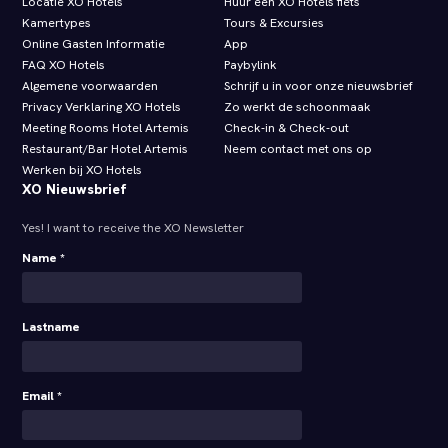
Locatie XO Hotels
Huur een XO Hotels fiets
Kamertypes
Tours & Excursies
Online Gasten Informatie
App
FAQ XO Hotels
Paybylink
Algemene voorwaarden
Schrijf u in voor onze nieuwsbrief
Privacy Verklaring XO Hotels
Zo werkt de schoonmaak
Meeting Rooms Hotel Artemis
Check‑in & Check‑out
Restaurant/Bar Hotel Artemis
Neem contact met ons op
Werken bij XO Hotels
XO Nieuwsbrief
Yes! I want to receive the XO Newsletter
Name *
Lastname
Email *