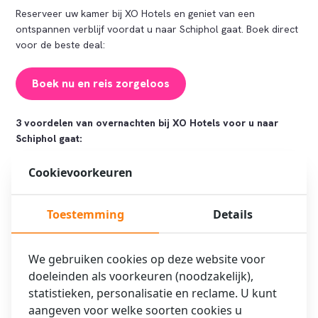
Reserveer uw kamer bij XO Hotels en geniet van een
ontspannen verblijf voordat u naar Schiphol gaat. Boek direct
voor de beste deal:
Boek nu en reis zorgeloos
3 voordelen van overnachten bij XO Hotels voor u naar
Schiphol gaat:
Cookievoorkeuren
Toestemming
Details
Dichtbij Schiphol, zodat u
We gebruiken cookies op deze website voor
zonder stress op tijd op de
doeleinden als voorkeuren (noodzakelijk),
Extra service: Gratis eerste
luchthaven bent
uur late check-out
statistieken, personalisatie en reclame. U kunt
aangeven voor welke soorten cookies u