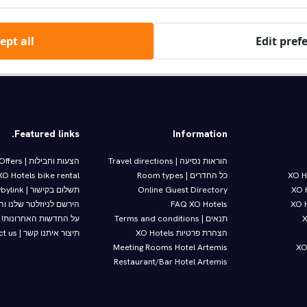
בחר מלון
ept all
Edit pref
ד 12 בצהריים
אושר מיד
10% הנחה
המחירים כול
Featured links.
Information
הוראות נסיעה | Travel directions
הצעות וחבילות | Offers
XO H
כל החדרים | Room types
XO Hotels bike rental
XO 
Online Guest Directory
תשלום בקישור | Paybylink
XO H
FAQ XO Hotels
הירשם לניוזלטר שלנו ו
X
תנאים | Terms and conditions
על החדשות האחרונות!
הצהרת פרטיות XO Hotels
תיצור איתנו קשר | Contact us
Meeting Rooms Hotel Artemis
XO
Restaurant/Bar Hotel Artemis