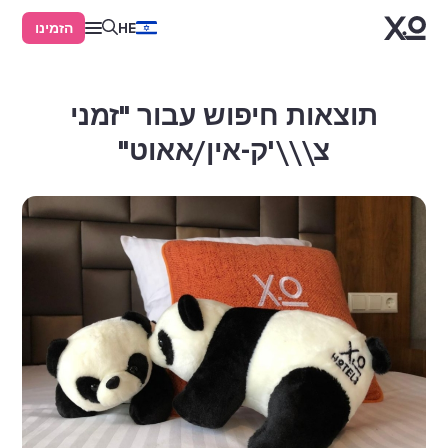
הזמינו
HE
תוצאות חיפוש עבור "זמני
צ\\\'ק-אין/אאוט"