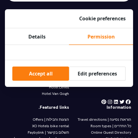
Cookie preferences
Our hotels
XO Hotel Inner
Details
Permission
מלונות XO מציעים את הדילים הטובים
XO Hotels Blue Square
ביותר למלונות במרכז העיר
XO Hotels Blue Tower
אמסטרדם וסביבתה. הזמינו את
XO Hotels City Centre
שהותכם אצלנו עוד היום!
XO Hotels Couture
XO Hotels Infinity
Molenwerf 1
Accept all
Edit preferences
XO Hotels Park West
1014 AG Amsterdam
Hotel Artemis
info@xohotels.com
Hotel Levell
Hotel Van Gogh
Featured links.
Information
הוראות נסיעה | Travel directions
הצעות וחבילות | Offers
כל החדרים | Room types
XO Hotels bike rental
Online Guest Directory
תשלום בקישור | Paybylink