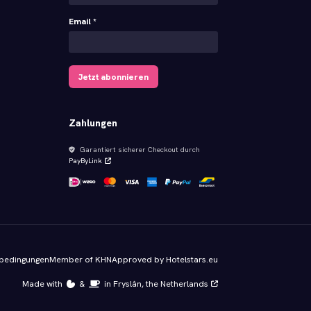
Email *
Jetzt abonnieren
Zahlungen
Garantiert sicherer Checkout durch
PayByLink
sbedingungen
Member of KHN
Approved by Hotelstars.eu
Made with
️&
in Fryslân, the Netherlands