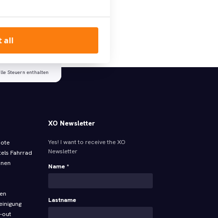
rdam!
 all
Suche
alle Steuern enthalten
XO Newsletter
Yes! I want to receive the XO
bote
Newsletter
tels Fahrrad
onen
Name *
ren
Lastname
einigung
-out