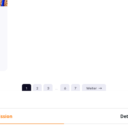
1
2
3
…
6
7
Weiter
69 Suchergebnisse · 7 Seiten
ssion
Det