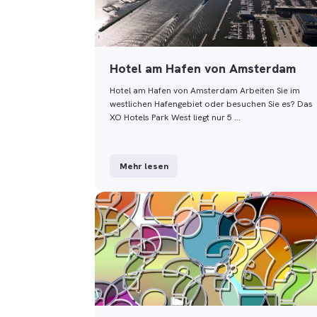
Hotel am Hafen von Amsterdam
Hotel am Hafen von Amsterdam Arbeiten Sie im
westlichen Hafengebiet oder besuchen Sie es? Das
XO Hotels Park West liegt nur 5 …
Mehr lesen