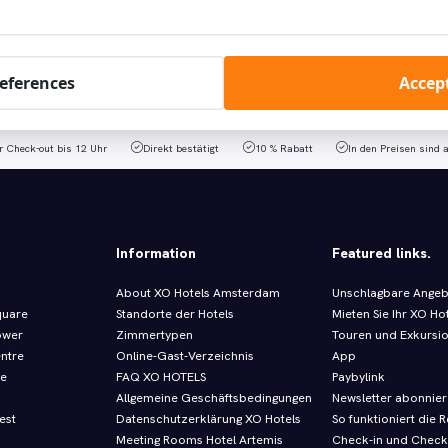
en Sie jetzt Ihren Aufenthalt in einem unserer 10 Hotels in Amste
references
Accept
Hotel auswählen
r Check-out bis 12 Uhr
Direkt bestätigt
10 % Rabatt
In den Preisen sind 
Information
Featured links.
About XO Hotels Amsterdam
Unschlagbare Ange
quare
Standorte der Hotels
Mieten Sie Ihr XO Ho
ower
Zimmertypen
Touren und Exkursi
entre
Online-Gast-Verzeichnis
App
re
FAQ XO HOTELS
Paybylink
Allgemeine Geschäftsbedingungen
Newsletter abonnie
est
Datenschutzerklärung XO Hotels
So funktioniert die R
Meeting Rooms Hotel Artemis
Check-in und Check