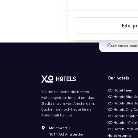
Buch
Edit p
Check in - Check out
Kostenloser späte
Our hotels
XO Hotel Inner
XO Hotels bietet die besten
XO Hotels Blue S
Hotelangebote im und um das
XO Hotels Blue T
Stadtzentrum von Amsterdam.
Buchen Sie noch heute Ihren
XO Hotels City C
Aufenthalt bei uns!
XO Hotels Coutu
XO Hotels Infinity
Molenwerf 1
XO Hotels Park W
1014 AG Amsterdam
Hotel Artemis