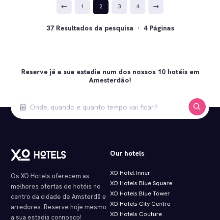
1
2
3
4
37 Resultados da pesquisa · 4 Páginas
Reserve já a sua estadia num dos nossos 10 hotéis em
Amesterdão!
Our hotels
XO Hotel Inner
Os XO Hotels oferecem as
XO Hotels Blue Square
melhores ofertas de hotéis no
XO Hotels Blue Tower
centro da cidade de Amsterdã e
XO Hotels City Centre
arredores. Reserve hoje mesmo
XO Hotels Couture
a sua estadia connosco!