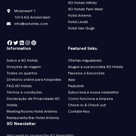
XO Hotels Infinity
XO Hotels Park West
Molenwerf 1
Hotel Artemis
1014 AG Amsterdam
Hotel Levell
info@xohotels.com
Hotel Van Gogh
Information
Featured links.
Sobre a XO Hotels
Ofertas inigualáveis
Direções de viagem
Alugue a sua bicicleta XO Hotels
Todos os quartos
Passeios e Excursões
Diretório online para hóspedes
App
FAQ XO Hotels
Paybylink
Termos e condições
Subscreva a nossa newsletter
Declaração de Privacidade XO
Como funciona a limpeza
Hotels
Check‑in & Check‑out
Meeting Rooms Hotel Artemis
Contate-Nos
Restaurante/Bar Hotel Artemis
XO Newsletter
Yes! I want to receive the XO Newsletter