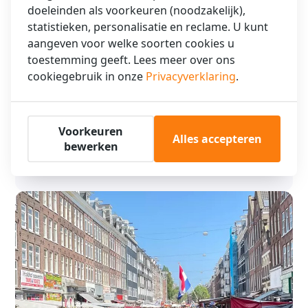
doeleinden als voorkeuren (noodzakelijk),
statistieken, personalisatie en reclame. U kunt
aangeven voor welke soorten cookies u
toestemming geeft. Lees meer over ons
Verblijf dichtbij Amsterdamse Universiteit
cookiegebruik in onze
Privacyverklaring
.
bij XO Hotels
Verblijf dichtbij Amsterdamse Universiteit bij XO Hotels Komt
u naar Amsterdam voor uw studie of een tijdelijk verblijf? XO
Voorkeuren
Hotels …
Alles accepteren
bewerken
Lees verder