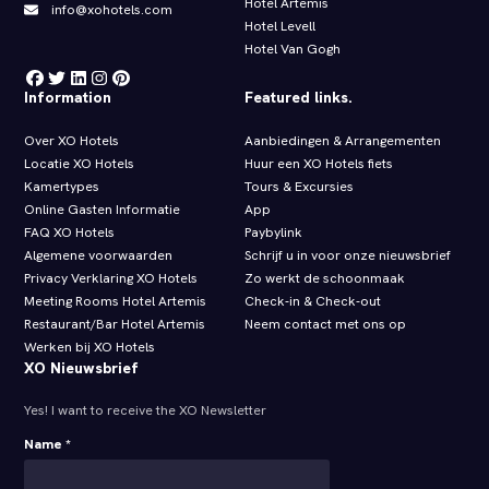
Hotel Artemis
info@xohotels.com
Hotel Levell
Hotel Van Gogh
Information
Featured links.
Over XO Hotels
Aanbiedingen & Arrangementen
Locatie XO Hotels
Huur een XO Hotels fiets
Kamertypes
Tours & Excursies
Online Gasten Informatie
App
FAQ XO Hotels
Paybylink
Algemene voorwaarden
Schrijf u in voor onze nieuwsbrief
Privacy Verklaring XO Hotels
Zo werkt de schoonmaak
Meeting Rooms Hotel Artemis
Check‑in & Check‑out
Restaurant/Bar Hotel Artemis
Neem contact met ons op
Werken bij XO Hotels
XO Nieuwsbrief
Yes! I want to receive the XO Newsletter
Name *