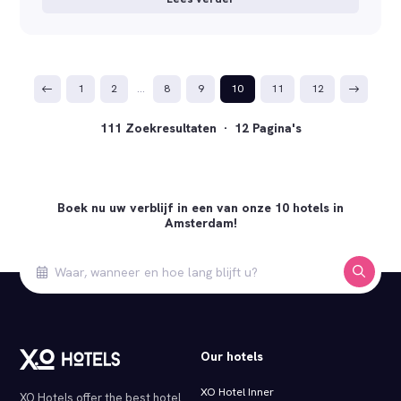
1
2
…
8
9
10
11
12
111 Zoekresultaten · 12 Pagina's
Boek nu uw verblijf in een van onze 10 hotels in
Amsterdam!
Our hotels
XO Hotel Inner
XO Hotels offer the best hotel