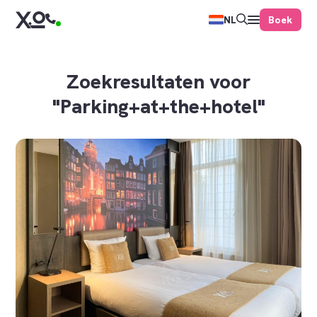
Boek
NL
Zoekresultaten voor
"Parking+at+the+hotel"