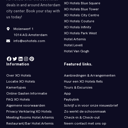
XO Hotels Blue Square
deals in and around Amsterdam
XO Hotels Blue Tower
city center. Book your stay with
XO Hotels City Centre
us today!
XO Hotels Couture
XO Hotels Infinity
Molenwerf 1
XO Hotels Park West
1014 AG Amsterdam
Hotel Artemis
info@xohotels.com
Hotel Levell
Hotel Van Gogh
Information
Featured links.
Over XO Hotels
Aanbiedingen & Arrangementen
Locatie XO Hotels
Huur een XO Hotels fiets
Kamertypes
Tours & Excursies
Online Gasten Informatie
App
FAQ XO Hotels
Paybylink
Algemene voorwaarden
Schrijf u in voor onze nieuwsbrief
Privacy Verklaring XO Hotels
Zo werkt de schoonmaak
Meeting Rooms Hotel Artemis
Check‑in & Check‑out
Restaurant/Bar Hotel Artemis
Neem contact met ons op