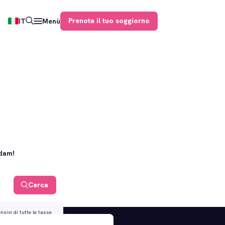
Prenota il tuo soggiorno
IT
Menù
rdam!
Cerca
sivi di tutte le tasse