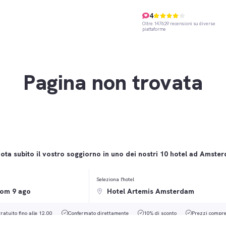
4
Oltre 147629 recensioni su diverse
piattaforme
Pagina non trovata
ota subito il vostro soggiorno in uno dei nostri 10 hotel ad Amste
Seleziona l'hotel
ratuito fino alle 12.00
Confermato direttamente
10% di sconto
Prezzi compren