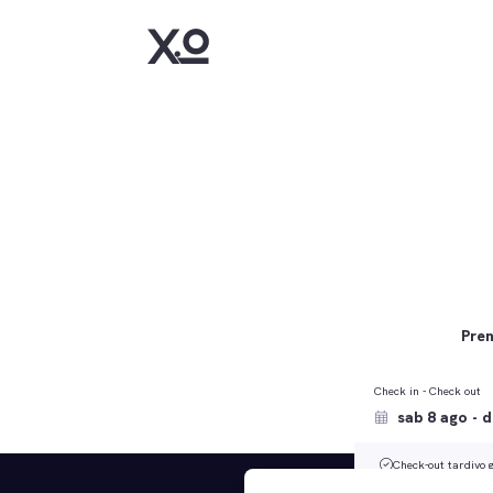
Pren
Check in - Check out
Check-out tardivo g