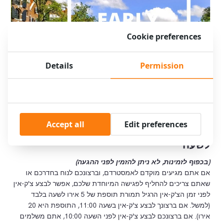
Cookie preferences
Details
Permission
Accept all
Edit preferences
צ'ק-אין מוקדם (לפני 15:00): החל מ-5 אירו
לשעה
(בכפוף לזמינות, לא ניתן להזמין לפני ההגעה)
אם אתם מגיעים מוקדם לאמסטרדם, וברצונכם לנוח בחדרכם או
שאתם צריכים להחליף לפגישה המיוחדת שלכם, אפשר לבצע צ'ק-אין
לפני זמן הצ'ק-אין הרגיל תמורת תוספת של 5 אירו לשעה בלבד
(למשל. אם ברצונך לבצע צ'ק-אין בשעה 11:00, התוספת היא 20
אירו). אם ברצונכם לבצע צ'ק-אין לפני השעה 10:00, אתם משלמים